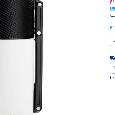
Ver
¡Ú
Ent
No 