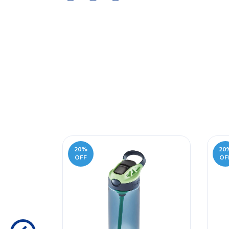
20
%
20
OFF
OF