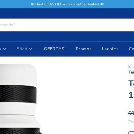
🔊 Hasta 50% OFF • Descuentos Reales! 🔊
as
Edad
¡OFERTAS!
Promos
Locales
Co
Ini
Te
T
1
$
Pre