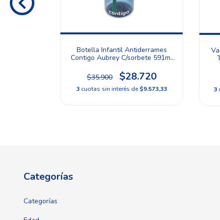
Botella Infantil Antiderrames
o Snapseal
Va
Contigo Aubrey C/sorbete 591ml
co
Color Blueberry
$28.720
.210
$35.900
3
cuotas sin interés de
$9.573,33
de
$11.070
3
Categorías
Categorías