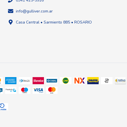
0341 425-5916
info@gulliver.com.ar
Casa Central • Sarmiento 885 • ROSARIO