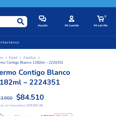
0
Ayuda
Mi cuenta
Mi carrito
ntactanos
cio
>
Edad
>
Adultos
>
rmo Contigo Blanco 1182ml – 2224351
ermo Contigo Blanco
182ml – 2224351
$84.510
93.900
cio sin impuestos
$69.842,98