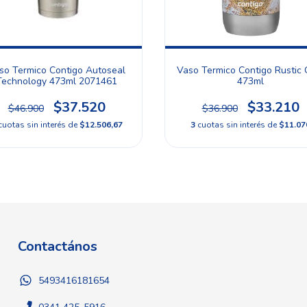
so Termico Contigo Autoseal
Vaso Termico Contigo Rustic 
Technology 473ml 2071461
473ml
$37.520
$33.210
$46.900
$36.900
cuotas sin interés de
$12.506,67
3
cuotas sin interés de
$11.07
Contactános
5493416181654