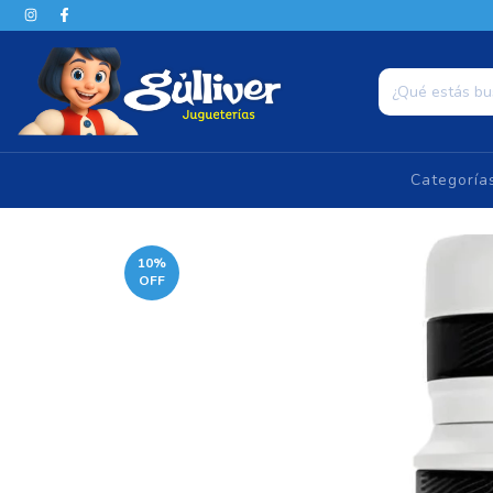
Categorí
10
%
OFF