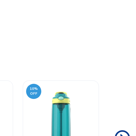
10
%
10
%
OFF
OFF