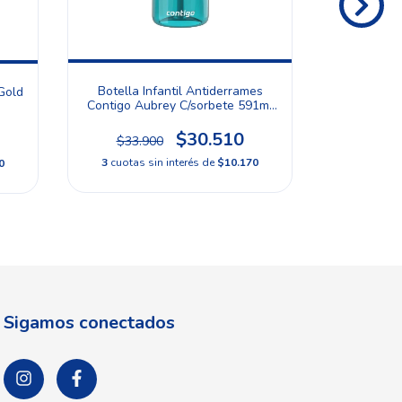
Botella Infantil Antiderrames
Gold
Vaso Térm
Contigo Aubrey C/sorbete 591ml
Technology
Color Juniper
$30.510
$33.900
$46.
3
cuotas sin interés de
$10.170
0
3
cuotas 
Sigamos conectados