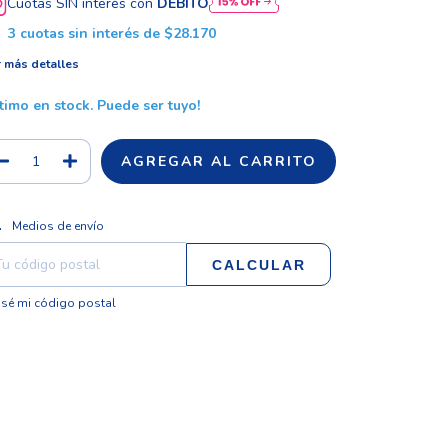
Cuotas SIN interés con
DÉBITO
3
cuotas sin interés de
$28.170
 más detalles
ltimo en stock. Puede ser tuyo!
CAMBIAR CP
regas para el CP:
Medios de envío
CALCULAR
sé mi código postal