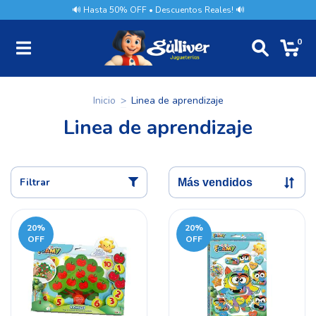
🔊 Hasta 50% OFF • Descuentos Reales! 🔊
0
Inicio
>
Linea de aprendizaje
Linea de aprendizaje
Filtrar
20
%
20
%
OFF
OFF