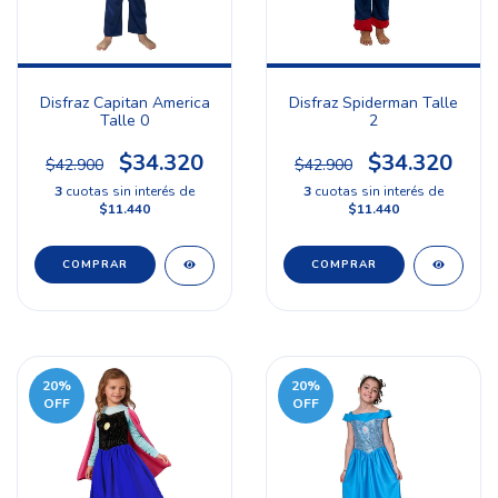
Disfraz Capitan America
Disfraz Spiderman Talle
Talle 0
2
$34.320
$34.320
$42.900
$42.900
3
cuotas sin interés de
3
cuotas sin interés de
$11.440
$11.440
20
%
20
%
OFF
OFF