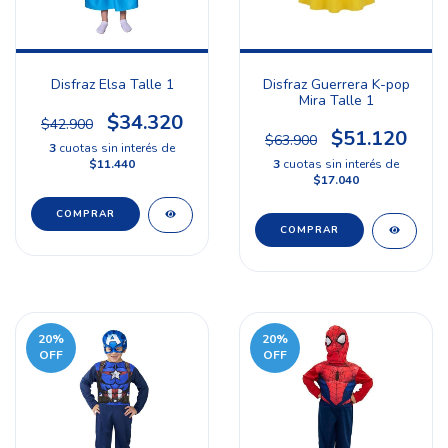
Disfraz Elsa Talle 1
Disfraz Guerrera K-pop
Mira Talle 1
$34.320
$42.900
$51.120
$63.900
3
cuotas sin interés de
$11.440
3
cuotas sin interés de
$17.040
20
%
20
%
OFF
OFF