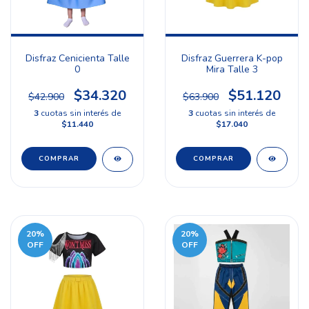
Disfraz Cenicienta Talle
Disfraz Guerrera K-pop
0
Mira Talle 3
$34.320
$51.120
$42.900
$63.900
3
cuotas sin interés de
3
cuotas sin interés de
$11.440
$17.040
20
%
20
%
OFF
OFF