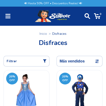
🔊 Hasta 50% OFF • Descuentos Reales! 🔊
0
Inicio
>
Disfraces
Disfraces
Filtrar
20
%
20
%
OFF
OFF