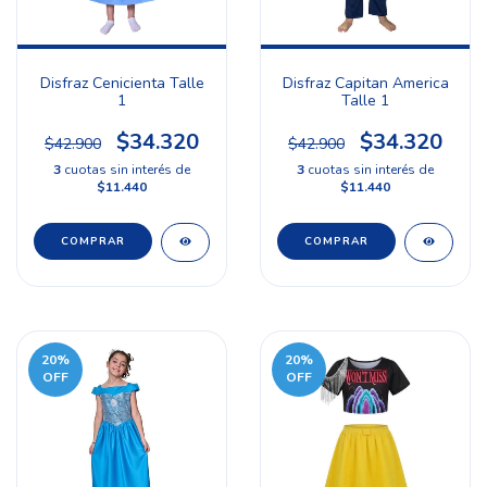
Disfraz Cenicienta Talle
Disfraz Capitan America
1
Talle 1
$34.320
$34.320
$42.900
$42.900
3
cuotas sin interés de
3
cuotas sin interés de
$11.440
$11.440
20
%
20
%
OFF
OFF