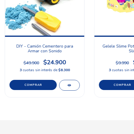
DIY - Camión Cementero para
Gelele Slime Po
Armar con Sonido
Sl
$24.900
$49.900
$9.990
3
cuotas sin interés de
$8.300
3
cuotas sin in