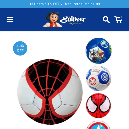
🔊 Hasta 50% OFF • Descuentos Reales! 🔊
0
50
%
OFF