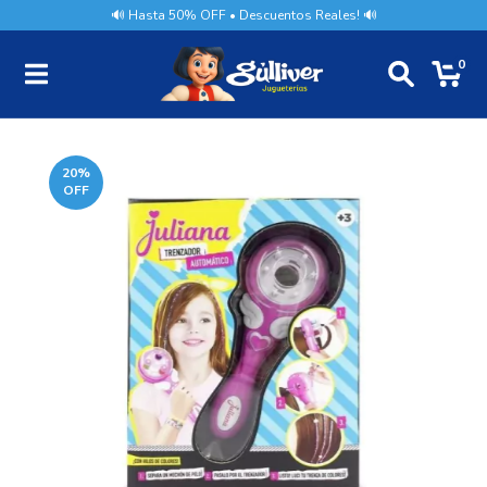
🔊 Hasta 50% OFF • Descuentos Reales! 🔊
0
20
%
OFF