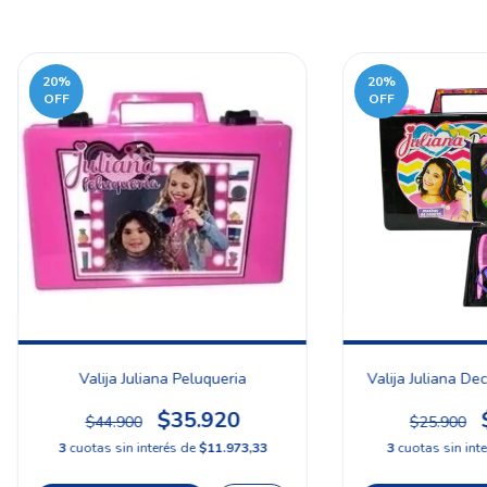
20
%
20
%
OFF
OFF
Valija Juliana Peluqueria
Valija Juliana De
$35.920
$44.900
$25.900
3
cuotas sin interés de
$11.973,33
3
cuotas sin int